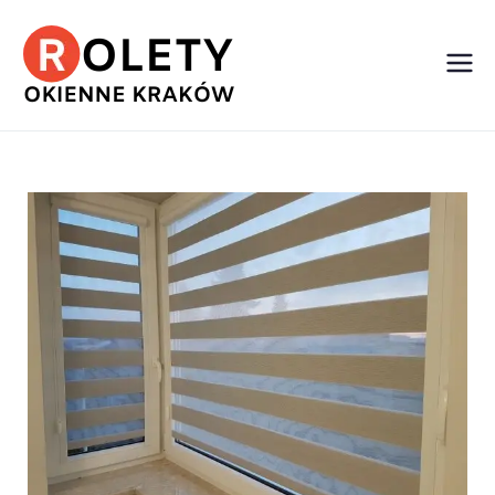
Rolety
Okienne
Kraków |
Moskitiery
Kraków,
Żaluzje
Kraków i